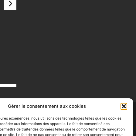
Gérer le consentement aux cookies
lleures expériences, nous utilisons des technologies telles que les cookies
accéder aux informations des appareils. Le fait de consentir à ces
permettra de traiter des données telles que le comportement de navigation
ur ce site. Le fait de ne pas consentir ou de retirer son consentement peut