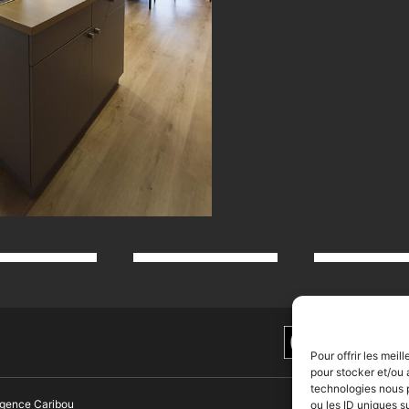
Pour offrir les mei
pour stocker et/ou 
technologies nous 
gence Caribou
ou les ID uniques s