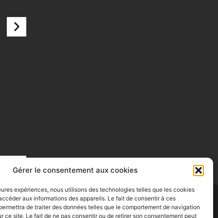
Gérer le consentement aux cookies
lleures expériences, nous utilisons des technologies telles que les cookies
accéder aux informations des appareils. Le fait de consentir à ces
permettra de traiter des données telles que le comportement de navigation
ur ce site. Le fait de ne pas consentir ou de retirer son consentement peut