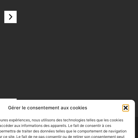
Gérer le consentement aux cookies
lleures expériences, nous utilisons des technologies telles que les cookies
accéder aux informations des appareils. Le fait de consentir à ces
permettra de traiter des données telles que le comportement de navigation
ur ce site. Le fait de ne pas consentir ou de retirer son consentement peut